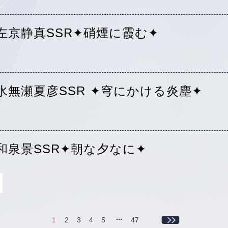
左京静真SSR✦硝煙に霞む✦
水無瀬夏彦SSR ✦穹にかける炎塵✦
和泉景SSR✦朝な夕なに✦
...
1
2
3
4
5
47