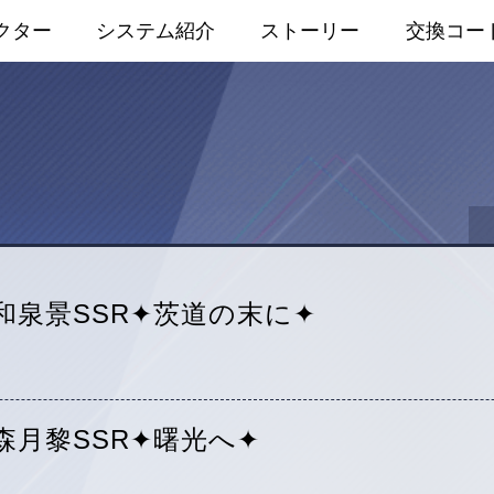
クター
システム紹介
ストーリー
交換コー
和泉景SSR✦茨道の末に✦
森月黎SSR✦曙光へ✦